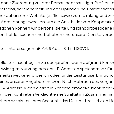
ohne Zuordnung zu Ihrer Person oder sonstiger Profilerstell
riebs, der Sicherheit und der Optimierung unserer Webs
er auf unserer Website (traffic) sowie zum Umfang und zu
 Abrechnungszwecken, um die Anzahl der von Kooperation
tionen können wir personalisierte und standortbezogene I
en, Fehler suchen und beheben und unsere Dienste verbe
tes Interesse gemäß Art 6 Abs. 1 S. 1 f) DSGVO.
kolldaten nachträglich zu überprüfen, wenn aufgrund konk
tswidrigen Nutzung besteht. IP-Adressen speichern wir für
erheitszwecke erforderlich oder für die Leistungserbringu
Sie eines unserer Angebote nutzen. Nach Abbruch des Vorga
IP-Adresse, wenn diese für Sicherheitszwecke nicht mehr er
wir den konkreten Verdacht einer Straftat im Zusammenha
n wir als Teil Ihres Accounts das Datum Ihres letzten Bes