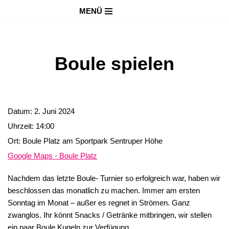
MENÜ
Zum
Inhalt
springen
Boule spielen
Datum:
2. Juni 2024
Uhrzeit:
14:00
Ort:
Boule Platz am Sportpark Sentruper Höhe
Google Maps - Boule Platz
Nachdem das letzte Boule- Turnier so erfolgreich war, haben wir
beschlossen das monatlich zu machen. Immer am ersten
Sonntag im Monat – außer es regnet in Strömen. Ganz
zwanglos. Ihr könnt Snacks / Getränke mitbringen, wir stellen
ein paar Boule Kugeln zur Verfügung.