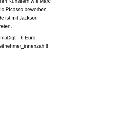
ßen Künstlern wie Marc
blo Picasso beworben
e ist mit Jackson
reten.
ermäßigt – 6 Euro
eilnehmer_innenzahl!!