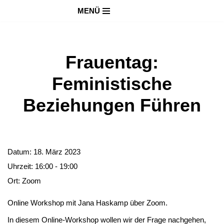
MENÜ
Zum
Inhalt
springen
Frauentag:
Feministische
Beziehungen Führen
Datum:
18. März 2023
Uhrzeit:
16:00 - 19:00
Ort:
Zoom
Online Workshop mit Jana Haskamp über Zoom.
In diesem Online-Workshop wollen wir der Frage nachgehen,