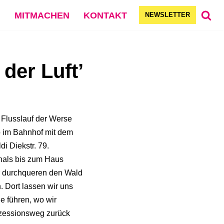
G
MITMACHEN
KONTAKT
NEWSLETTER
der Luft’
 Flusslauf der Werse
o im Bahnhof mit dem
i Diekstr. 79.
nals bis zum Haus
r durchqueren den Wald
. Dort lassen wir uns
e führen, wo wir
ozessionsweg zurück