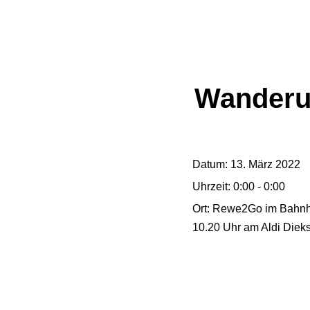
Zum
Inhalt
springen
Wanderun
Datum:
13. März 2022
Uhrzeit:
0:00 - 0:00
Ort:
Rewe2Go im Bahnh
10.20 Uhr am Aldi Diekst