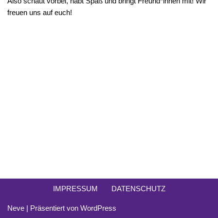
Also schaut vorbei, habt Spaß und bringt Freund*innen mit! Wir
freuen uns auf euch!
IMPRESSUM
DATENSCHUTZ
Neve
| Präsentiert von
WordPress