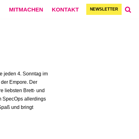
G
MITMACHEN
KONTAKT
NEWSLETTER
ie jeden 4. Sonntag im
f der Empore. Der
ure liebsten Brett- und
im SpecOps allerdings
Spaß und bringt