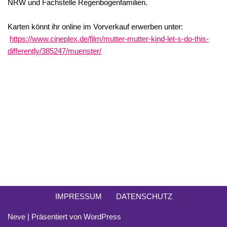
NRW und Fachstelle Regenbogenfamilien.
Karten könnt ihr online im Vorverkauf erwerben unter:
https://www.cineplex.de/film/mutter-mutter-kind-let-s-do-this-
differently/385247/muenster/
IMPRESSUM
DATENSCHUTZ
Neve
| Präsentiert von
WordPress