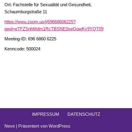
Ort: Fachstelle für Sexualität und Gesundheit,
Schaumburgstraße 11
https://wwu.zoom.us/j/69668606225?
pwd=eTFZSnhMdm1RcTBSNE0xeGowKy9YQT09
Meeting-ID: 696 6860 6225
Kenncode: 500024
IMPRESSUM
DATENSCHUTZ
Neve
| Präsentiert von
WordPress