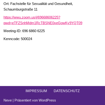
Ort: Fachstelle für Sexualität und Gesundheit,
Schaumburgstraße 11
https://wwu.zoom.us/j/69668606225?
pwd=eTFZSnhMdm1RcTBSNE0xeGowKy9YQT09
Meeting-ID: 696 6860 6225
Kenncode: 500024
IMPRESSUM
DATENSCHUTZ
Neve
| Präsentiert von
WordPress