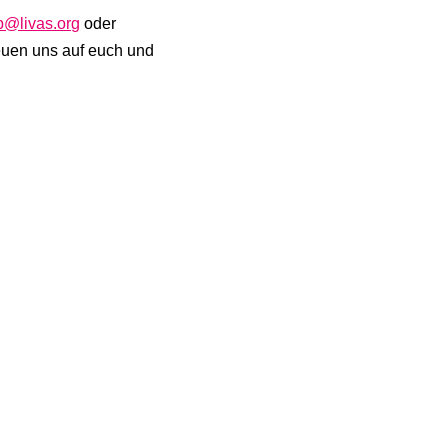
b@livas.org
oder
reuen uns auf euch und