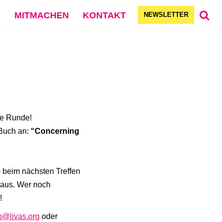
G
MITMACHEN
KONTAKT
NEWSLETTER
te Runde!
Buch an:
“Concerning
– beim nächsten Treffen
 aus. Wer noch
!
b@livas.org
oder