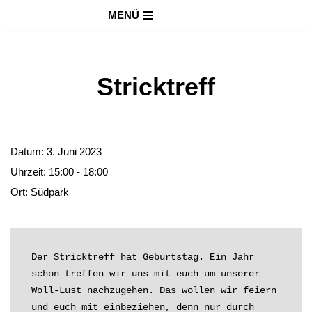
MENÜ
Zum
Inhalt
springen
Stricktreff
Datum:
3. Juni 2023
Uhrzeit:
15:00 - 18:00
Ort:
Südpark
Der Stricktreff hat Geburtstag. Ein Jahr 
schon treffen wir uns mit euch um unserer 
Woll-Lust nachzugehen. Das wollen wir feiern 
und euch mit einbeziehen, denn nur durch 