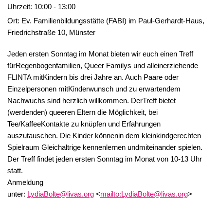
Uhrzeit:
10:00 - 13:00
Ort:
Ev. Familienbildungsstätte (FABI) im Paul-Gerhardt-Haus,
Friedrichstraße 10, Münster
Jeden ersten Sonntag im Monat bieten wir euch einen Treff
fürRegenbogenfamilien, Queer Familys und alleinerziehende
FLINTA mitKindern bis drei Jahre an. Auch Paare oder
Einzelpersonen mitKinderwunsch und zu erwartendem
Nachwuchs sind herzlich willkommen. DerTreff bietet
(werdenden) queeren Eltern die Möglichkeit, bei
Tee/KaffeeKontakte zu knüpfen und Erfahrungen
auszutauschen. Die Kinder könnenin dem kleinkindgerechten
Spielraum Gleichaltrige kennenlernen undmiteinander spielen.
Der Treff findet jeden ersten Sonntag im Monat von 10-13 Uhr
statt.
Anmeldung
unter:
LydiaBolte@livas.org
<
mailto:LydiaBolte@livas.org
>